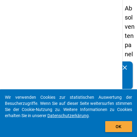
Ab
sol
ven
ten
pa
nel
s
clear
Kennen Sie Publikationen, die auf Basis unserer
20
Datenpakete entstanden sind? Dann teilen Sie uns diese
09
bitte mit...
-
Wir verwenden Cookies zur statistischen Auswertung der
zw
auto_stories
Besucherzugriffe. Wenn Sie auf dieser Seite weitersurfen stimmen
eit
Sie der Cookie-Nutzung zu. Weitere Informationen zu Cookies
erhalten Sie in unserer
Datenschutzerkärung
.
e
add_shopping_cart
We
OK
lle,