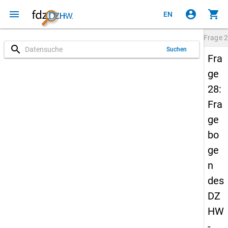
menu
account_circle
shopping_cart
EN
Frage
2
search
Suchen
Fra
ge
28:
Fra
ge
bo
ge
n
des
DZ
HW
-