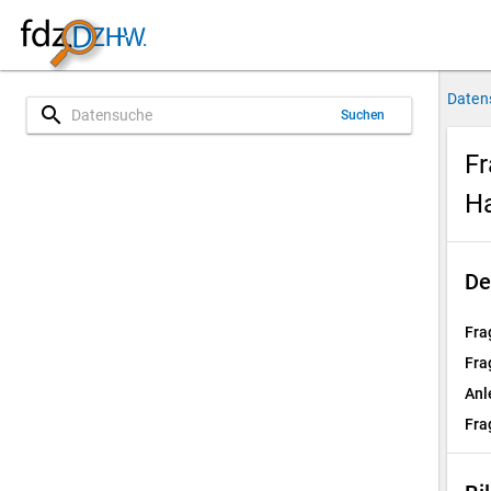
Daten
search
Suchen
Fr
H
De
Fra
Fra
Anl
Fra