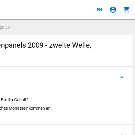
account_circle
shopping_cart
EN
age
33
panels 2009 - zweite Welle,
keyboard_arrow_up
s Brutto-Gehalt?
tliches Monatseinkommen an.