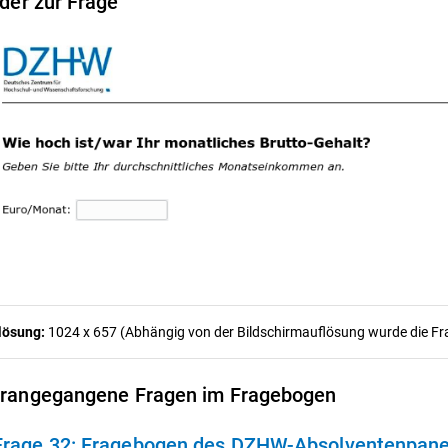
lder zur Frage
lösung:
1024 x 657 (Abhängig von der Bildschirmauflösung wurde die Frag
rangegangene Fragen im Fragebogen
Frage 32:
Fragebogen des DZHW-Absolventenpanels 