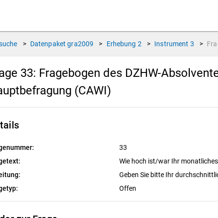
suche
>
Datenpaket
gra2009
>
Erhebung
2
>
Instrument
3
>
Fr
age 33:
Fragebogen des DZHW-Absolventen
auptbefragung (CAWI)
tails
genummer:
33
getext:
Wie hoch ist/war Ihr monatliche
eitung:
Geben Sie bitte Ihr durchschnit
getyp:
Offen