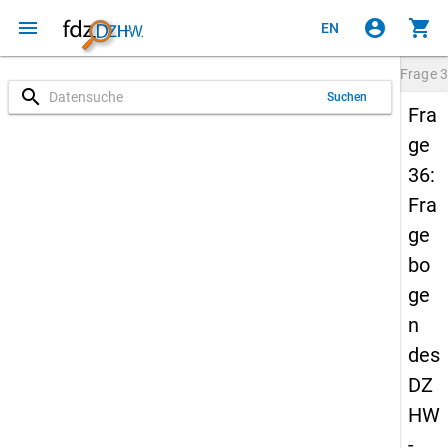
menu
account_circle
shopping_cart
EN
Frage
3
search
Suchen
Fra
ge
36:
Fra
ge
bo
ge
n
des
DZ
HW
-