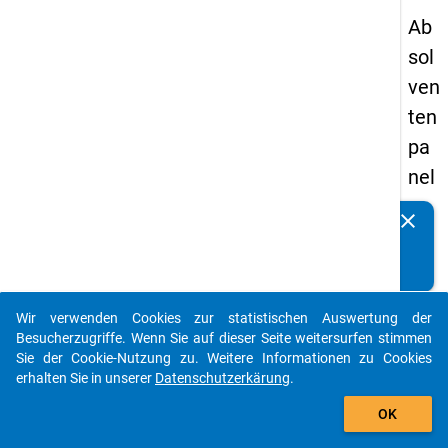
Ab
sol
ven
ten
pa
nel
s
clear
Kennen Sie Publikationen, die auf Basis unserer
20
Datenpakete entstanden sind? Dann teilen Sie uns diese
09
bitte mit...
-
Wir verwenden Cookies zur statistischen Auswertung der
zw
auto_stories
Besucherzugriffe. Wenn Sie auf dieser Seite weitersurfen stimmen
eit
Sie der Cookie-Nutzung zu. Weitere Informationen zu Cookies
erhalten Sie in unserer
Datenschutzerkärung
.
e
add_shopping_cart
We
OK
lle,