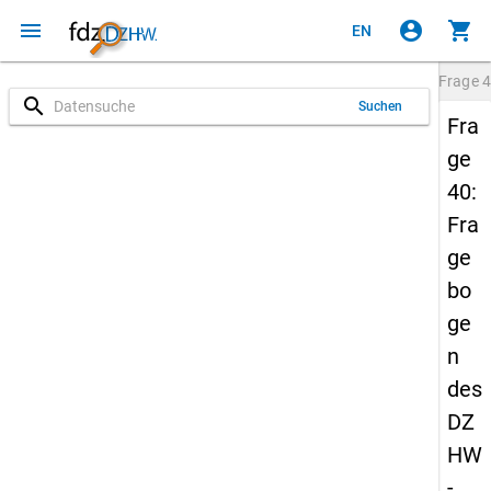
menu
account_circle
shopping_cart
EN
Frage
4
search
Suchen
Fra
ge
40:
Fra
ge
bo
ge
n
des
DZ
HW
-