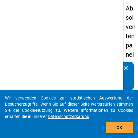
Ab
sol
ven
ten
pa
nel
s
clear
Kennen Sie Publikationen, die auf Basis unserer
20
Datenpakete entstanden sind? Dann teilen Sie uns diese
09
bitte mit...
-
Wir verwenden Cookies zur statistischen Auswertung der
zw
auto_stories
Besucherzugriffe. Wenn Sie auf dieser Seite weitersurfen stimmen
eit
Sie der Cookie-Nutzung zu. Weitere Informationen zu Cookies
erhalten Sie in unserer
Datenschutzerkärung
.
e
add_shopping_cart
We
OK
lle,