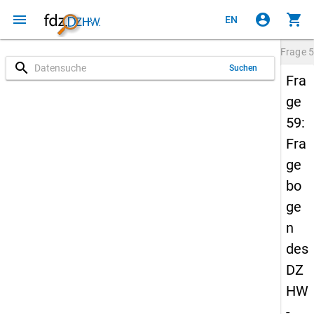
menu
account_circle
shopping_cart
EN
Frage
5
search
Suchen
Fra
ge
59:
Fra
ge
bo
ge
n
des
DZ
HW
-