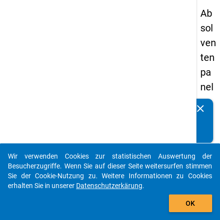
Ab
sol
ven
ten
pa
nel
s
clear
Kennen Sie Publikationen, die auf Basis unserer
20
Datenpakete entstanden sind? Dann teilen Sie uns diese
09
bitte mit...
-
Wir verwenden Cookies zur statistischen Auswertung der
zw
auto_stories
Besucherzugriffe. Wenn Sie auf dieser Seite weitersurfen stimmen
eit
Sie der Cookie-Nutzung zu. Weitere Informationen zu Cookies
erhalten Sie in unserer
Datenschutzerkärung
.
e
add_shopping_cart
We
OK
lle,