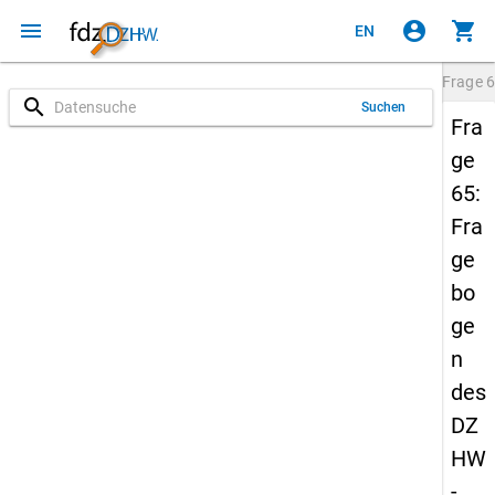
menu
account_circle
shopping_cart
EN
Frage
6
search
Suchen
Fra
ge
65:
Fra
ge
bo
ge
n
des
DZ
HW
-