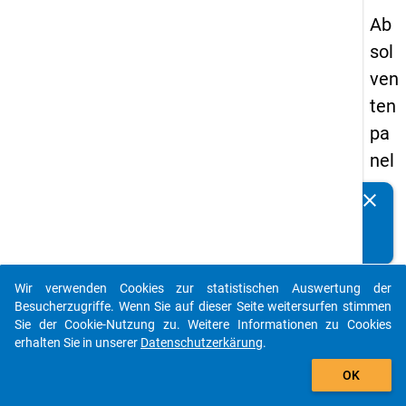
Ab
sol
ven
ten
pa
nel
s
clear
Kennen Sie Publikationen, die auf Basis unserer
20
Datenpakete entstanden sind? Dann teilen Sie uns diese
09
bitte mit...
-
Wir verwenden Cookies zur statistischen Auswertung der
zw
auto_stories
Besucherzugriffe. Wenn Sie auf dieser Seite weitersurfen stimmen
eit
Sie der Cookie-Nutzung zu. Weitere Informationen zu Cookies
erhalten Sie in unserer
Datenschutzerkärung
.
e
add_shopping_cart
We
OK
lle,