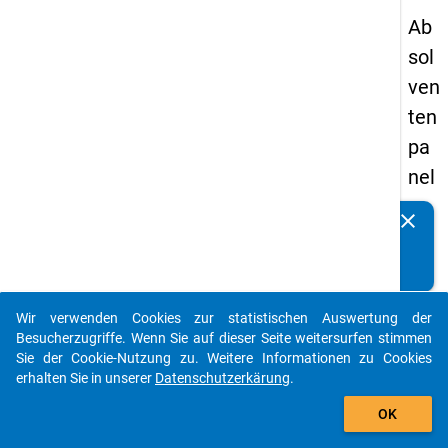
Ab
sol
ven
ten
pa
nel
s
clear
Kennen Sie Publikationen, die auf Basis unserer
20
Datenpakete entstanden sind? Dann teilen Sie uns diese
09
bitte mit...
-
Wir verwenden Cookies zur statistischen Auswertung der
zw
auto_stories
Besucherzugriffe. Wenn Sie auf dieser Seite weitersurfen stimmen
eit
Sie der Cookie-Nutzung zu. Weitere Informationen zu Cookies
erhalten Sie in unserer
Datenschutzerkärung
.
e
add_shopping_cart
We
OK
lle,