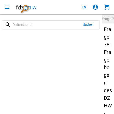
menu
account_circle
shopping_cart
EN
Frage
7
search
Suchen
Fra
ge
78:
Fra
ge
bo
ge
n
des
DZ
HW
-