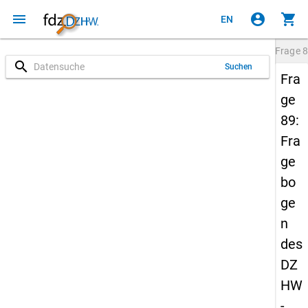
menu
account_circle
shopping_cart
EN
Frage
8
search
Suchen
Fra
ge
89:
Fra
ge
bo
ge
n
des
DZ
HW
-