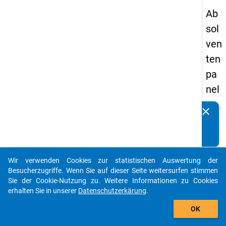
Ab
sol
ven
ten
pa
nel
s
clear
Kennen Sie Publikationen, die auf Basis unserer
20
Datenpakete entstanden sind? Dann teilen Sie uns diese
09
bitte mit...
-
Wir verwenden Cookies zur statistischen Auswertung der
zw
auto_stories
Besucherzugriffe. Wenn Sie auf dieser Seite weitersurfen stimmen
eit
Sie der Cookie-Nutzung zu. Weitere Informationen zu Cookies
erhalten Sie in unserer
Datenschutzerkärung
.
e
add_shopping_cart
We
OK
lle,