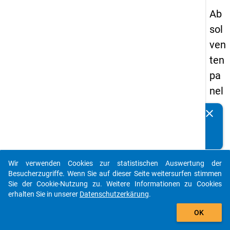
Ab
sol
ven
ten
pa
nel
s
clear
Kennen Sie Publikationen, die auf Basis unserer
20
Datenpakete entstanden sind? Dann teilen Sie uns diese
09
bitte mit...
-
Wir verwenden Cookies zur statistischen Auswertung der
zw
auto_stories
Besucherzugriffe. Wenn Sie auf dieser Seite weitersurfen stimmen
eit
Sie der Cookie-Nutzung zu. Weitere Informationen zu Cookies
erhalten Sie in unserer
Datenschutzerkärung
.
e
add_shopping_cart
We
OK
lle,