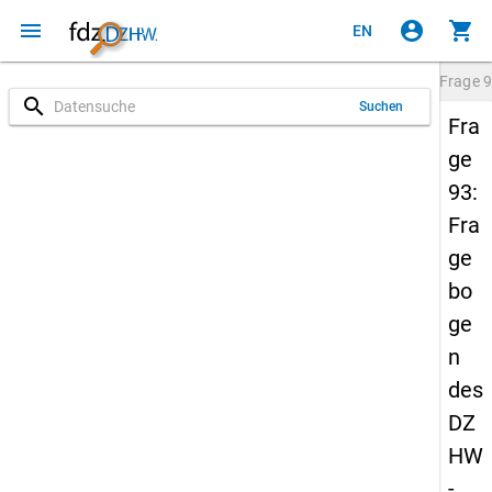
menu
account_circle
shopping_cart
EN
Frage
9
search
Suchen
Fra
ge
93:
Fra
ge
bo
ge
n
des
DZ
HW
-