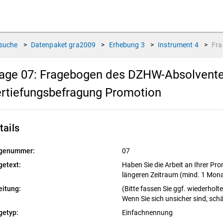
suche
>
Datenpaket
gra2009
>
Erhebung
3
>
Instrument
4
>
Fr
age 07:
Fragebogen des DZHW-Absolventen
rtiefungsbefragung Promotion
tails
genummer:
07
getext:
Haben Sie die Arbeit an Ihrer Pro
längeren Zeitraum (mind. 1 Mon
eitung:
(Bitte fassen Sie ggf. wiederho
Wenn Sie sich unsicher sind, schä
getyp:
Einfachnennung