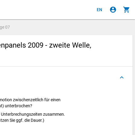
account_circle
shopping_cart
EN
age
07
panels 2009 - zweite Welle,
keyboard_arrow_up
motion zwischenzeitlich für einen
at) unterbrochen?
lte Unterbrechungszeiten zusammen.
tzen Sie ggf. die Dauer.)