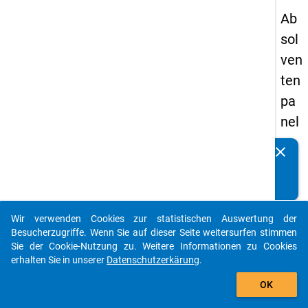
Ab
sol
ven
ten
pa
nel
s
clear
Kennen Sie Publikationen, die auf Basis unserer
20
Datenpakete entstanden sind? Dann teilen Sie uns diese
09
bitte mit...
-
Wir verwenden Cookies zur statistischen Auswertung der
zw
auto_stories
Besucherzugriffe. Wenn Sie auf dieser Seite weitersurfen stimmen
eit
Sie der Cookie-Nutzung zu. Weitere Informationen zu Cookies
erhalten Sie in unserer
Datenschutzerkärung
.
e
add_shopping_cart
We
OK
lle,