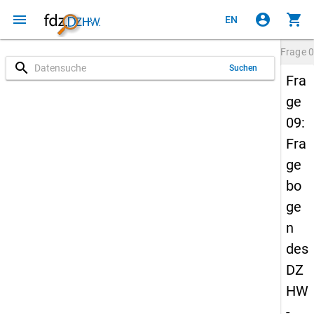
menu
account_circle
shopping_cart
EN
Frage
0
search
Suchen
Fra
ge
09:
Fra
ge
bo
ge
n
des
DZ
HW
-