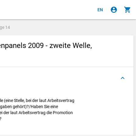
account_circle
shopping_cart
EN
age
14
panels 2009 - zweite Welle,
keyboard_arrow_up
e (eine Stelle, bei der laut Arbeitsvertrag
fgaben gehört)?/Haben Sie eine
 bei der laut Arbeitsvertrag die Promotion
)?