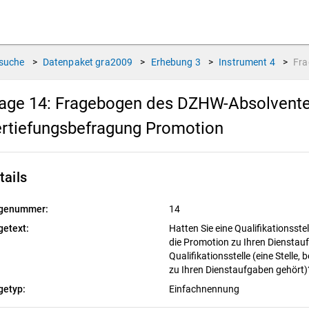
suche
>
Datenpaket
gra2009
>
Erhebung
3
>
Instrument
4
>
Fr
age 14:
Fragebogen des DZHW-Absolventen
rtiefungsbefragung Promotion
tails
genummer:
14
getext:
Hatten Sie eine Qualifikationsstell
die Promotion zu Ihren Dienstau
Qualifikationsstelle (eine Stelle,
zu Ihren Dienstaufgaben gehört
getyp:
Einfachnennung