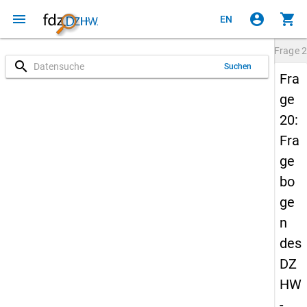
menu
account_circle
shopping_cart
EN
Frage
2
search
Suchen
Fra
ge
20:
Fra
ge
bo
ge
n
des
DZ
HW
-