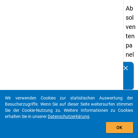
Ab
sol
ven
ten
pa
nel
s
clear
Kennen Sie Publikationen, die auf Basis unserer
20
Datenpakete entstanden sind? Dann teilen Sie uns diese
09
bitte mit...
-
Wir verwenden Cookies zur statistischen Auswertung der
zw
auto_stories
Besucherzugriffe. Wenn Sie auf dieser Seite weitersurfen stimmen
eit
Sie der Cookie-Nutzung zu. Weitere Informationen zu Cookies
erhalten Sie in unserer
Datenschutzerkärung
.
e
add_shopping_cart
We
OK
lle,