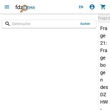
menu
account_circle
shopping_cart
EN
Frage
2
search
Suchen
Fra
ge
21:
Fra
ge
bo
ge
n
des
DZ
HW
-