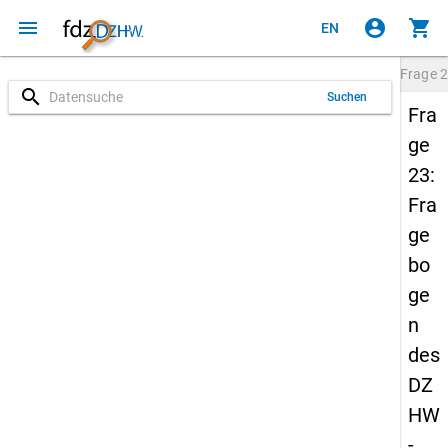
menu
account_circle
shopping_cart
EN
Frage
2
search
Suchen
Fra
ge
23:
Fra
ge
bo
ge
n
des
DZ
HW
-