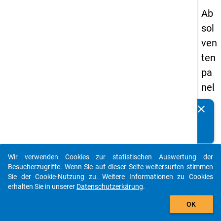
Ab
sol
ven
ten
pa
nel
s
clear
Kennen Sie Publikationen, die auf Basis unserer
20
Datenpakete entstanden sind? Dann teilen Sie uns diese
09
bitte mit...
-
Wir verwenden Cookies zur statistischen Auswertung der
zw
auto_stories
Besucherzugriffe. Wenn Sie auf dieser Seite weitersurfen stimmen
eit
Sie der Cookie-Nutzung zu. Weitere Informationen zu Cookies
erhalten Sie in unserer
Datenschutzerkärung
.
e
add_shopping_cart
We
OK
lle,