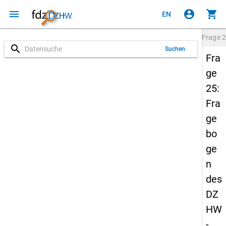
menu
account_circle
shopping_cart
EN
Frage
2
search
Suchen
Fra
ge
25:
Fra
ge
bo
ge
n
des
DZ
HW
-