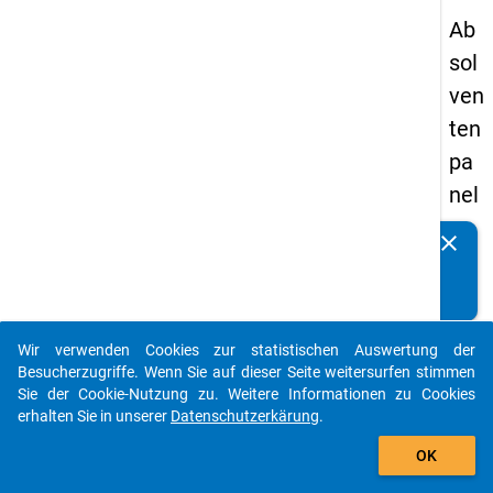
Ab
sol
ven
ten
pa
nel
s
clear
Kennen Sie Publikationen, die auf Basis unserer
20
Datenpakete entstanden sind? Dann teilen Sie uns diese
09
bitte mit...
-
Wir verwenden Cookies zur statistischen Auswertung der
zw
auto_stories
Besucherzugriffe. Wenn Sie auf dieser Seite weitersurfen stimmen
eit
Sie der Cookie-Nutzung zu. Weitere Informationen zu Cookies
erhalten Sie in unserer
Datenschutzerkärung
.
e
add_shopping_cart
We
OK
lle,