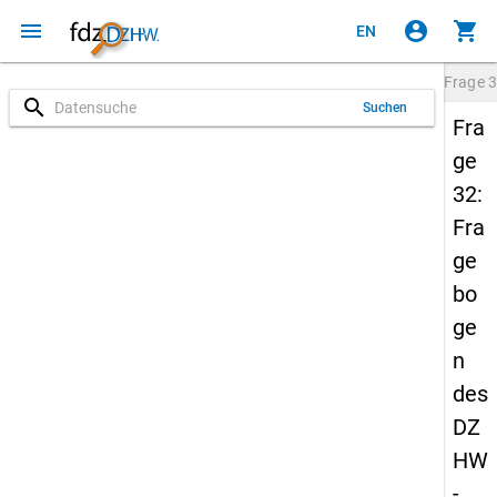
menu
account_circle
shopping_cart
EN
Frage
3
search
Suchen
Fra
ge
32:
Fra
ge
bo
ge
n
des
DZ
HW
-