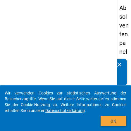
Ab
sol
ven
ten
pa
nel
s
clear
Kennen Sie Publikationen, die auf Basis unserer
20
Datenpakete entstanden sind? Dann teilen Sie uns diese
09
bitte mit...
-
Wir verwenden Cookies zur statistischen Auswertung der
zw
auto_stories
Besucherzugriffe. Wenn Sie auf dieser Seite weitersurfen stimmen
eit
Sie der Cookie-Nutzung zu. Weitere Informationen zu Cookies
erhalten Sie in unserer
Datenschutzerkärung
.
e
add_shopping_cart
We
OK
lle,