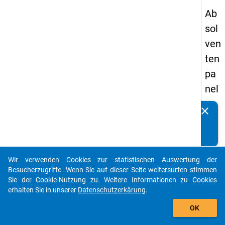
Ab
sol
ven
ten
pa
nel
s
clear
Kennen Sie Publikationen, die auf Basis unserer
20
Datenpakete entstanden sind? Dann teilen Sie uns diese
09
bitte mit...
-
Wir verwenden Cookies zur statistischen Auswertung der
zw
auto_stories
Besucherzugriffe. Wenn Sie auf dieser Seite weitersurfen stimmen
eit
Sie der Cookie-Nutzung zu. Weitere Informationen zu Cookies
erhalten Sie in unserer
Datenschutzerkärung
.
e
add_shopping_cart
We
OK
lle,