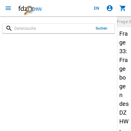
menu
account_circle
shopping_cart
EN
Frage
3
search
Suchen
Fra
ge
33:
Fra
ge
bo
ge
n
des
DZ
HW
-