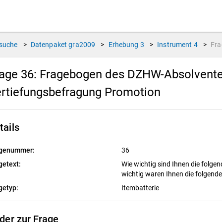
suche
>
Datenpaket
gra2009
>
Erhebung
3
>
Instrument
4
>
Fr
age 36:
Fragebogen des DZHW-Absolventen
rtiefungsbefragung Promotion
tails
genummer:
36
getext:
Wie wichtig sind Ihnen die folge
wichtig waren Ihnen die folgend
getyp:
Itembatterie
lder zur Frage