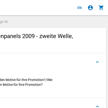
account_circle
shopping_cart
EN
age
36
panels 2009 - zweite Welle,
keyboard_arrow_up
nden Motive für Ihre Promotion?/Wie
en Motive für Ihre Promotion?
keyboard_arrow_up