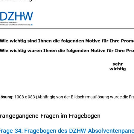
lösung:
1008 x 983 (Abhängig von der Bildschirmauflösung wurde die Frag
rangegangene Fragen im Fragebogen
Frage 34:
Fragebogen des DZHW-Absolventenpanels 2009 