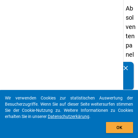
Ab
sol
ven
ten
pa
nel
s
clear
Kennen Sie Publikationen, die auf Basis unserer
20
Datenpakete entstanden sind? Dann teilen Sie uns diese
09
bitte mit...
-
Wir verwenden Cookies zur statistischen Auswertung der
zw
auto_stories
Besucherzugriffe. Wenn Sie auf dieser Seite weitersurfen stimmen
eit
Sie der Cookie-Nutzung zu. Weitere Informationen zu Cookies
erhalten Sie in unserer
Datenschutzerkärung
.
e
add_shopping_cart
We
OK
lle,