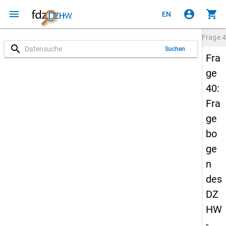
menu
account_circle
shopping_cart
EN
Frage
4
search
Suchen
Fra
ge
40:
Fra
ge
bo
ge
n
des
DZ
HW
-