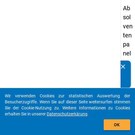
Ab
sol
ven
ten
pa
nel
s
clear
Kennen Sie Publikationen, die auf Basis unserer
20
Datenpakete entstanden sind? Dann teilen Sie uns diese
09
bitte mit...
-
Wir verwenden Cookies zur statistischen Auswertung der
zw
auto_stories
Besucherzugriffe. Wenn Sie auf dieser Seite weitersurfen stimmen
eit
Sie der Cookie-Nutzung zu. Weitere Informationen zu Cookies
erhalten Sie in unserer
Datenschutzerkärung
.
e
add_shopping_cart
We
OK
lle,