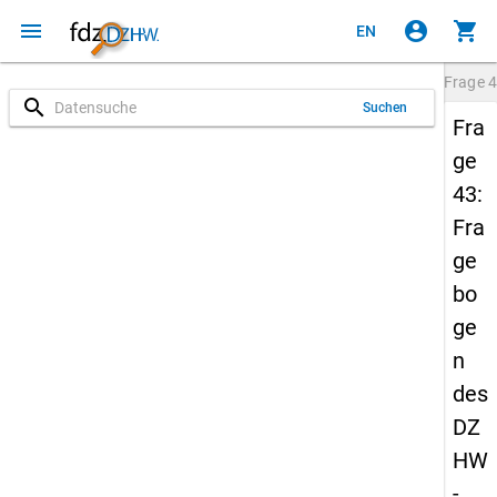
menu
account_circle
shopping_cart
EN
Frage
4
search
Suchen
Fra
ge
43:
Fra
ge
bo
ge
n
des
DZ
HW
-