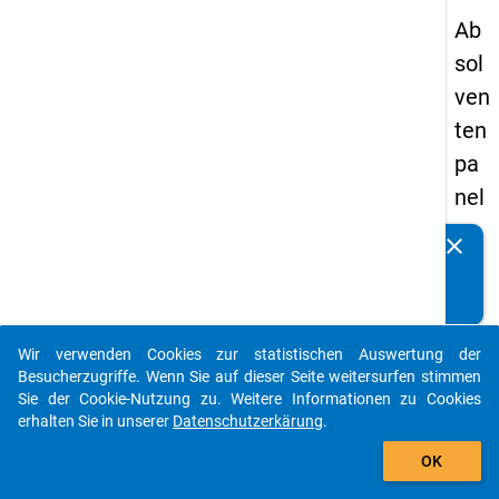
Ab
sol
ven
ten
pa
nel
s
clear
Kennen Sie Publikationen, die auf Basis unserer
20
Datenpakete entstanden sind? Dann teilen Sie uns diese
09
bitte mit...
-
Wir verwenden Cookies zur statistischen Auswertung der
zw
auto_stories
Besucherzugriffe. Wenn Sie auf dieser Seite weitersurfen stimmen
eit
Sie der Cookie-Nutzung zu. Weitere Informationen zu Cookies
erhalten Sie in unserer
Datenschutzerkärung
.
e
add_shopping_cart
We
OK
lle,