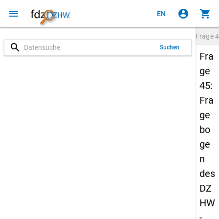
menu
account_circle
shopping_cart
EN
Frage
4
search
Suchen
Fra
ge
45:
Fra
ge
bo
ge
n
des
DZ
HW
-