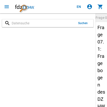
menu
account_circle
shopping_cart
EN
Frage
0
search
Suchen
Fra
ge
07.
1:
Fra
ge
bo
ge
n
des
DZ
HW