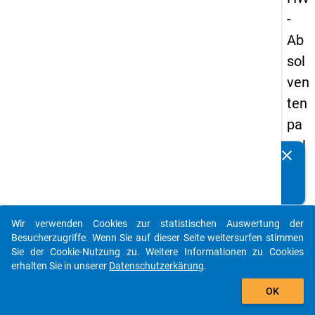
-
Ab
sol
ven
ten
pa
nel
clear
Kennen Sie Publikationen, die auf Basis unserer
s
Datenpakete entstanden sind? Dann teilen Sie uns diese
20
bitte mit...
09
Wir verwenden Cookies zur statistischen Auswertung der
-
auto_stories
Besucherzugriffe. Wenn Sie auf dieser Seite weitersurfen stimmen
zw
Sie der Cookie-Nutzung zu. Weitere Informationen zu Cookies
erhalten Sie in unserer
Datenschutzerkärung
.
eit
add_shopping_cart
e
OK
We