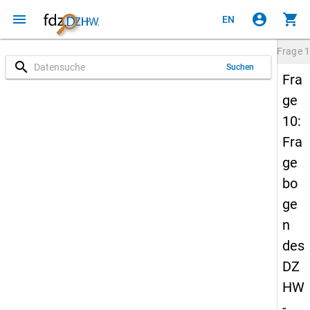
menu
account_circle
shopping_cart
EN
Frage
1
search
Suchen
Fra
ge
10:
Fra
ge
bo
ge
n
des
DZ
HW
-