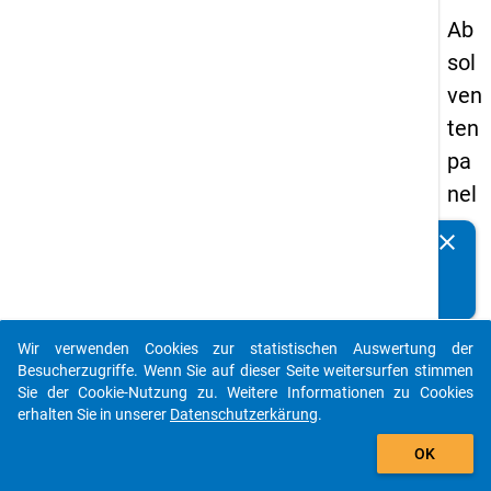
Ab
sol
ven
ten
pa
nel
s
clear
Kennen Sie Publikationen, die auf Basis unserer
20
Datenpakete entstanden sind? Dann teilen Sie uns diese
09
bitte mit...
-
Wir verwenden Cookies zur statistischen Auswertung der
zw
auto_stories
Besucherzugriffe. Wenn Sie auf dieser Seite weitersurfen stimmen
eit
Sie der Cookie-Nutzung zu. Weitere Informationen zu Cookies
erhalten Sie in unserer
Datenschutzerkärung
.
e
add_shopping_cart
We
OK
lle,