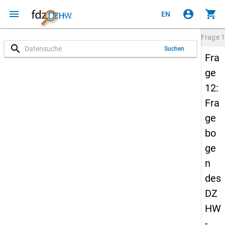
menu
account_circle
shopping_cart
EN
Frage
1
search
Suchen
Fra
ge
12:
Fra
ge
bo
ge
n
des
DZ
HW
-