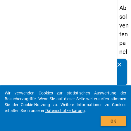
Ab
sol
ven
ten
pa
nel
s
clear
Kennen Sie Publikationen, die auf Basis unserer
20
Datenpakete entstanden sind? Dann teilen Sie uns diese
09
bitte mit...
-
Wir verwenden Cookies zur statistischen Auswertung der
zw
auto_stories
Besucherzugriffe. Wenn Sie auf dieser Seite weitersurfen stimmen
eit
Sie der Cookie-Nutzung zu. Weitere Informationen zu Cookies
erhalten Sie in unserer
Datenschutzerkärung
.
e
add_shopping_cart
We
OK
lle,