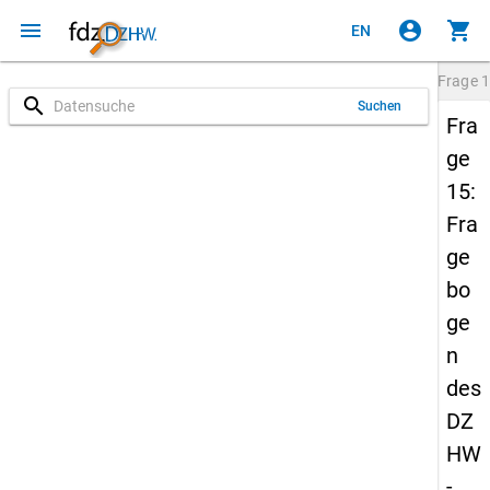
menu
account_circle
shopping_cart
EN
Frage
1
search
Suchen
Fra
ge
15:
Fra
ge
bo
ge
n
des
DZ
HW
-