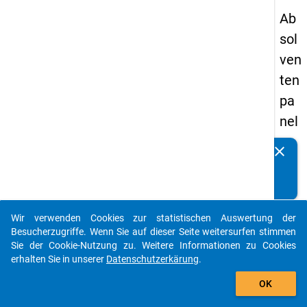
Ab
sol
ven
ten
pa
nel
s
clear
Kennen Sie Publikationen, die auf Basis unserer
20
Datenpakete entstanden sind? Dann teilen Sie uns diese
09
bitte mit...
-
Wir verwenden Cookies zur statistischen Auswertung der
zw
auto_stories
Besucherzugriffe. Wenn Sie auf dieser Seite weitersurfen stimmen
eit
Sie der Cookie-Nutzung zu. Weitere Informationen zu Cookies
erhalten Sie in unserer
Datenschutzerkärung
.
e
add_shopping_cart
We
OK
lle,