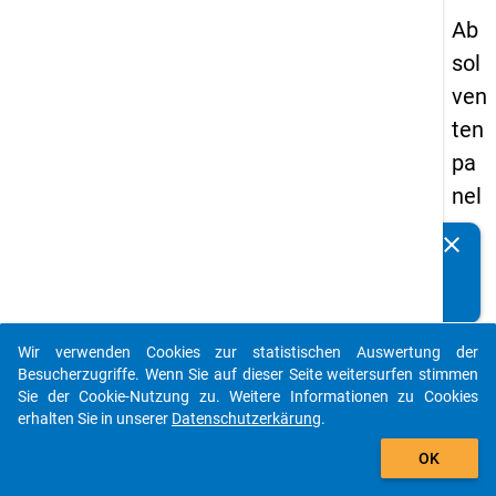
Ab
sol
ven
ten
pa
nel
s
clear
Kennen Sie Publikationen, die auf Basis unserer
20
Datenpakete entstanden sind? Dann teilen Sie uns diese
09
bitte mit...
-
Wir verwenden Cookies zur statistischen Auswertung der
zw
auto_stories
Besucherzugriffe. Wenn Sie auf dieser Seite weitersurfen stimmen
eit
Sie der Cookie-Nutzung zu. Weitere Informationen zu Cookies
erhalten Sie in unserer
Datenschutzerkärung
.
e
add_shopping_cart
We
OK
lle,