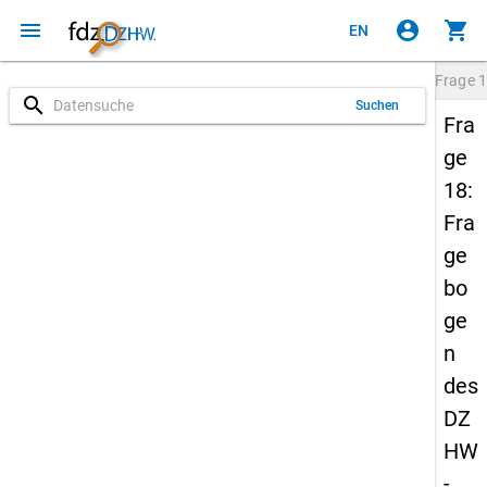
menu
account_circle
shopping_cart
EN
Frage
1
search
Suchen
Fra
ge
18:
Fra
ge
bo
ge
n
des
DZ
HW
-