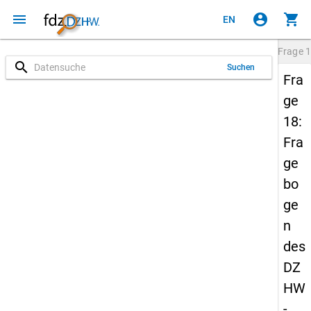
menu
account_circle
shopping_cart
EN
Frage
1
search
Suchen
Fra
ge
18:
Fra
ge
bo
ge
n
des
DZ
HW
-