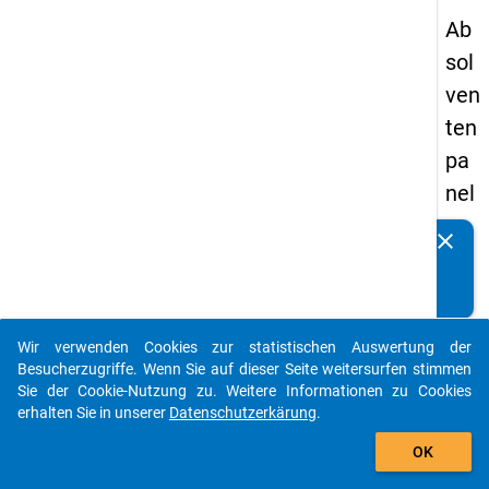
Ab
sol
ven
ten
pa
nel
s
clear
Kennen Sie Publikationen, die auf Basis unserer
20
Datenpakete entstanden sind? Dann teilen Sie uns diese
09
bitte mit...
-
Wir verwenden Cookies zur statistischen Auswertung der
zw
auto_stories
Besucherzugriffe. Wenn Sie auf dieser Seite weitersurfen stimmen
eit
Sie der Cookie-Nutzung zu. Weitere Informationen zu Cookies
erhalten Sie in unserer
Datenschutzerkärung
.
e
add_shopping_cart
We
OK
lle,