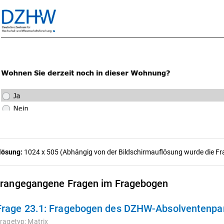
lösung:
1024 x 505 (Abhängig von der Bildschirmauflösung wurde die Frag
rangegangene Fragen im Fragebogen
Frage 23.1:
Fragebogen des DZHW-Absolventenpanels 2009
ragetyp:
Matrix