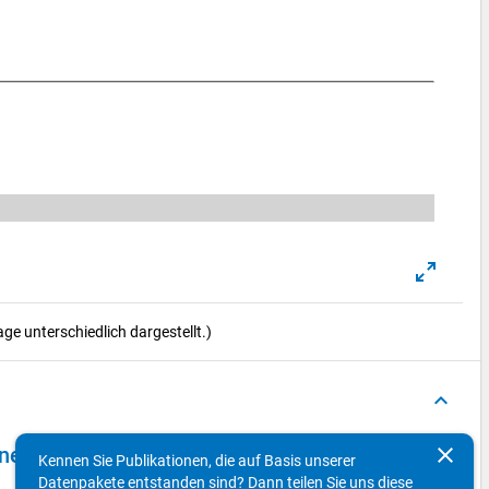
e unterschiedlich dargestellt.)
keyboard_arrow_up
clear
 - zweite Welle, Vertiefungsbefragung Mobilität
Kennen Sie Publikationen, die auf Basis unserer
Datenpakete entstanden sind? Dann teilen Sie uns diese