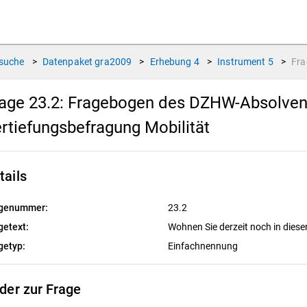
suche
>
Datenpaket
gra2009
>
Erhebung
4
>
Instrument
5
>
Fr
age 23.2:
Fragebogen des DZHW-Absolvente
rtiefungsbefragung Mobilität
tails
genummer:
23.2
getext:
Wohnen Sie derzeit noch in die
getyp:
Einfachnennung
lder zur Frage