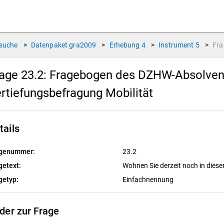
suche
>
Datenpaket
gra2009
>
Erhebung
4
>
Instrument
5
>
Fr
age 23.2:
Fragebogen des DZHW-Absolvente
rtiefungsbefragung Mobilität
tails
genummer:
23.2
getext:
Wohnen Sie derzeit noch in die
getyp:
Einfachnennung
lder zur Frage