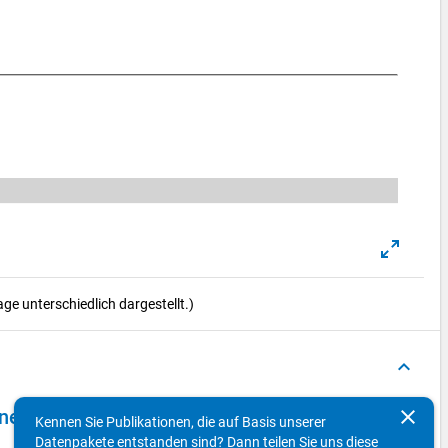
e unterschiedlich dargestellt.)
keyboard_arrow_up
clear
 - zweite Welle, Vertiefungsbefragung Mobilität
Kennen Sie Publikationen, die auf Basis unserer
Datenpakete entstanden sind? Dann teilen Sie uns diese