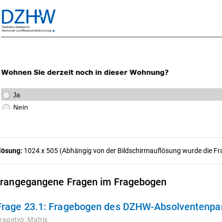
lösung:
1024 x 505 (Abhängig von der Bildschirmauflösung wurde die Frag
rangegangene Fragen im Fragebogen
Frage 23.1:
Fragebogen des DZHW-Absolventenpanels 2009
ragetyp:
Matrix