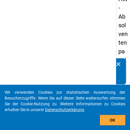
-
Ab
sol
ven
ten
pa
nel
clear
Kennen Sie Publikationen, die auf Basis unserer
s
Datenpakete entstanden sind? Dann teilen Sie uns diese
20
bitte mit...
09
Wir verwenden Cookies zur statistischen Auswertung der
-
auto_stories
Besucherzugriffe. Wenn Sie auf dieser Seite weitersurfen stimmen
zw
Sie der Cookie-Nutzung zu. Weitere Informationen zu Cookies
erhalten Sie in unserer
Datenschutzerkärung
.
eit
add_shopping_cart
e
OK
We