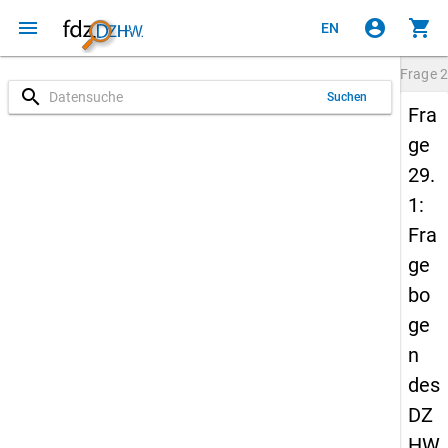
menu
account_circle
shopping_cart
EN
Frage
2
search
Suchen
Fra
ge
29.
1:
Fra
ge
bo
ge
n
des
DZ
HW