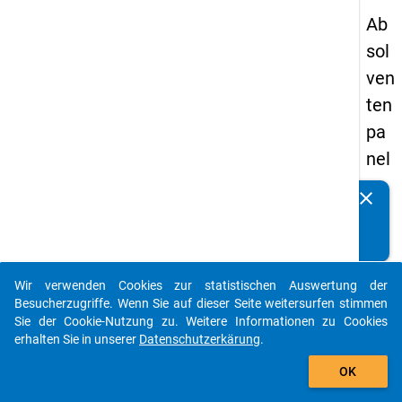
Ab
sol
ven
ten
pa
nel
s
clear
Kennen Sie Publikationen, die auf Basis unserer
20
Datenpakete entstanden sind? Dann teilen Sie uns diese
09
bitte mit...
-
Wir verwenden Cookies zur statistischen Auswertung der
zw
auto_stories
Besucherzugriffe. Wenn Sie auf dieser Seite weitersurfen stimmen
eit
Sie der Cookie-Nutzung zu. Weitere Informationen zu Cookies
erhalten Sie in unserer
Datenschutzerkärung
.
e
add_shopping_cart
We
OK
lle,