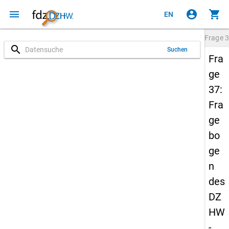
menu
account_circle
shopping_cart
EN
Frage
3
search
Suchen
Fra
ge
37:
Fra
ge
bo
ge
n
des
DZ
HW
-