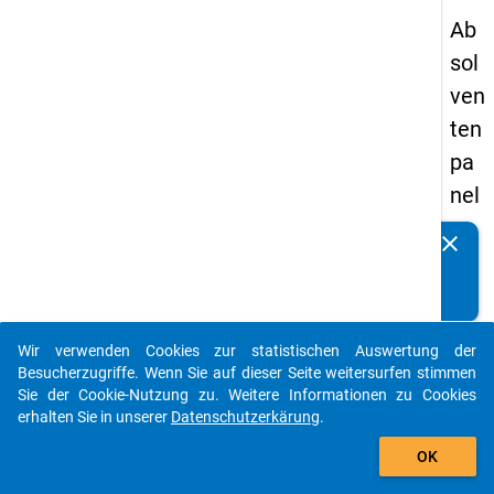
Ab
sol
ven
ten
pa
nel
s
clear
Kennen Sie Publikationen, die auf Basis unserer
20
Datenpakete entstanden sind? Dann teilen Sie uns diese
09
bitte mit...
-
Wir verwenden Cookies zur statistischen Auswertung der
zw
auto_stories
Besucherzugriffe. Wenn Sie auf dieser Seite weitersurfen stimmen
eit
Sie der Cookie-Nutzung zu. Weitere Informationen zu Cookies
erhalten Sie in unserer
Datenschutzerkärung
.
e
add_shopping_cart
We
OK
lle,