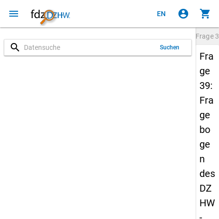
menu
account_circle
shopping_cart
EN
Frage
3
search
Suchen
Fra
ge
39:
Fra
ge
bo
ge
n
des
DZ
HW
-