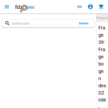
menu
account_circle
shopping_cart
EN
Frage
3
search
Suchen
Fra
ge
39:
Fra
ge
bo
ge
n
des
DZ
HW
-