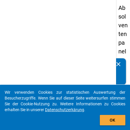
Ab
sol
ven
ten
pa
nel
s
clear
Kennen Sie Publikationen, die auf Basis unserer
20
Datenpakete entstanden sind? Dann teilen Sie uns diese
09
bitte mit...
-
Wir verwenden Cookies zur statistischen Auswertung der
zw
auto_stories
Besucherzugriffe. Wenn Sie auf dieser Seite weitersurfen stimmen
eit
Sie der Cookie-Nutzung zu. Weitere Informationen zu Cookies
erhalten Sie in unserer
Datenschutzerkärung
.
e
add_shopping_cart
We
OK
lle,