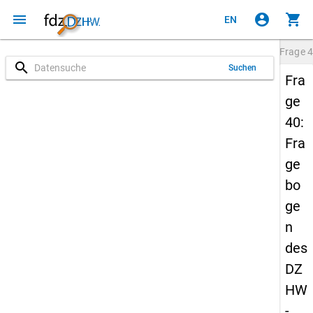
menu
account_circle
shopping_cart
EN
Frage
4
search
Suchen
Fra
ge
40:
Fra
ge
bo
ge
n
des
DZ
HW
-