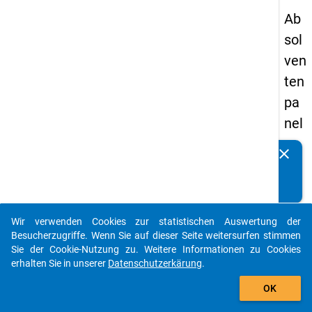
Ab
sol
ven
ten
pa
nel
s
clear
Kennen Sie Publikationen, die auf Basis unserer
20
Datenpakete entstanden sind? Dann teilen Sie uns diese
09
bitte mit...
-
Wir verwenden Cookies zur statistischen Auswertung der
zw
auto_stories
Besucherzugriffe. Wenn Sie auf dieser Seite weitersurfen stimmen
eit
Sie der Cookie-Nutzung zu. Weitere Informationen zu Cookies
erhalten Sie in unserer
Datenschutzerkärung
.
e
add_shopping_cart
We
OK
lle,