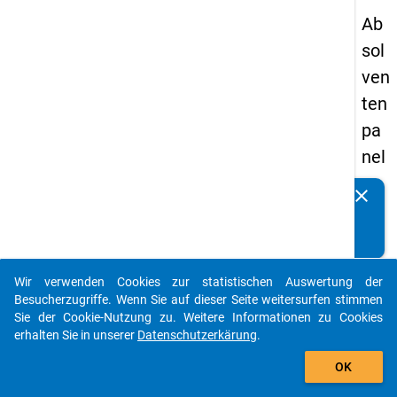
Ab
sol
ven
ten
pa
nel
s
clear
Kennen Sie Publikationen, die auf Basis unserer
20
Datenpakete entstanden sind? Dann teilen Sie uns diese
09
bitte mit...
-
Wir verwenden Cookies zur statistischen Auswertung der
zw
auto_stories
Besucherzugriffe. Wenn Sie auf dieser Seite weitersurfen stimmen
eit
Sie der Cookie-Nutzung zu. Weitere Informationen zu Cookies
erhalten Sie in unserer
Datenschutzerkärung
.
e
add_shopping_cart
We
OK
lle,