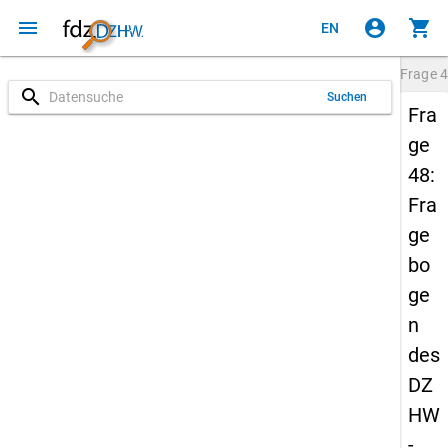
menu
account_circle
shopping_cart
EN
Frage
4
search
Suchen
Fra
ge
48:
Fra
ge
bo
ge
n
des
DZ
HW
-