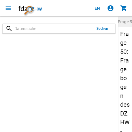
menu
account_circle
shopping_cart
EN
Frage
5
search
Suchen
Fra
ge
50:
Fra
ge
bo
ge
n
des
DZ
HW
-