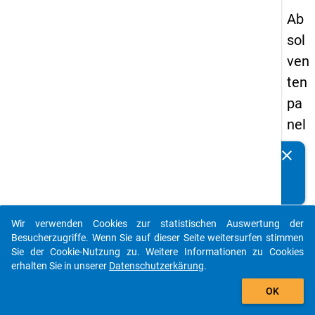
Ab
sol
ven
ten
pa
nel
s
clear
Kennen Sie Publikationen, die auf Basis unserer
20
Datenpakete entstanden sind? Dann teilen Sie uns diese
09
bitte mit...
-
Wir verwenden Cookies zur statistischen Auswertung der
zw
auto_stories
Besucherzugriffe. Wenn Sie auf dieser Seite weitersurfen stimmen
eit
Sie der Cookie-Nutzung zu. Weitere Informationen zu Cookies
erhalten Sie in unserer
Datenschutzerkärung
.
e
add_shopping_cart
We
OK
lle,