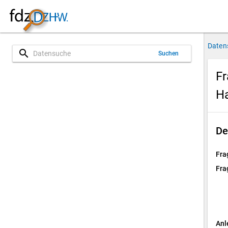
Daten
search
Suchen
F
H
De
Fra
Fra
Anl