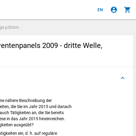
account_circle
shopping_cart
EN
age
p304m
tenpanels 2009 - dritte Welle,
keyboard_arrow_up
ine nähere Beschreibung der
eiten, die Sie im Jahr 2015 und danach
uch Tätigkeiten an, die Sie bereits
se in das Jahr 2015 hineinreichen.
igkeiten ausgeübt?
tigkeiten ein, d. h. auf reguläre