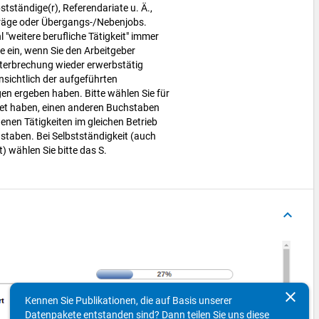
stständige(r), Referendariate u. Ä.,
rträge oder Übergangs-/Nebenjobs.
 "weitere berufliche Tätigkeit" immer
 ein, wenn Sie den Arbeitgeber
terbrechung wieder erwerbstätig
sichtlich der aufgeführten
n ergeben haben. Bitte wählen Sie für
itet haben, einen anderen Buchstaben
enen Tätigkeiten im gleichen Betrieb
staben. Bei Selbstständigkeit (auch
) wählen Sie bitte das S.
keyboard_arrow_up
clear
Kennen Sie Publikationen, die auf Basis unserer
Datenpakete entstanden sind? Dann teilen Sie uns diese