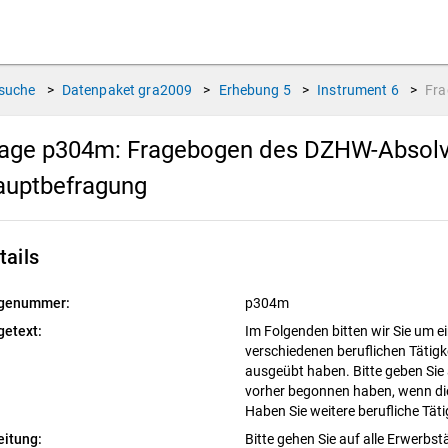
suche
>
Datenpaket
gra2009
>
Erhebung
5
>
Instrument
6
>
Fr
rage p304m:
Fragebogen des DZHW-Absolven
auptbefragung
tails
genummer:
p304m
getext:
Im Folgenden bitten wir Sie um e
verschiedenen beruflichen Tätigk
ausgeübt haben. Bitte geben Sie a
vorher begonnen haben, wenn die
Haben Sie weitere berufliche Tät
eitung:
Bitte gehen Sie auf alle Erwerbstä