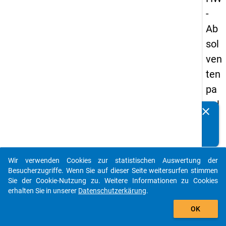
-
Ab
sol
ven
ten
pa
nel
clear
Kennen Sie Publikationen, die auf Basis unserer
s
Datenpakete entstanden sind? Dann teilen Sie uns diese
20
bitte mit...
09
Wir verwenden Cookies zur statistischen Auswertung der
-
auto_stories
Besucherzugriffe. Wenn Sie auf dieser Seite weitersurfen stimmen
drit
Sie der Cookie-Nutzung zu. Weitere Informationen zu Cookies
erhalten Sie in unserer
Datenschutzerkärung
.
te
add_shopping_cart
We
OK
lle,