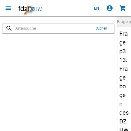
menu
account_circle
shopping_cart
EN
Frage
p
search
Suchen
Fra
ge
p3
13:
Fra
ge
bo
ge
n
des
DZ
HW