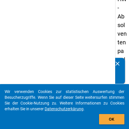
-
Ab
sol
ven
ten
pa
nel
clear
Kennen Sie Publikationen, die auf Basis unserer
s
Datenpakete entstanden sind? Dann teilen Sie uns diese
20
bitte mit...
09
Wir verwenden Cookies zur statistischen Auswertung der
-
auto_stories
Besucherzugriffe. Wenn Sie auf dieser Seite weitersurfen stimmen
drit
Sie der Cookie-Nutzung zu. Weitere Informationen zu Cookies
erhalten Sie in unserer
Datenschutzerkärung
.
te
add_shopping_cart
We
OK
lle,