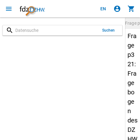
menu
account_circle
shopping_cart
EN
Frage
p
search
Suchen
Fra
ge
p3
21:
Fra
ge
bo
ge
n
des
DZ
HW