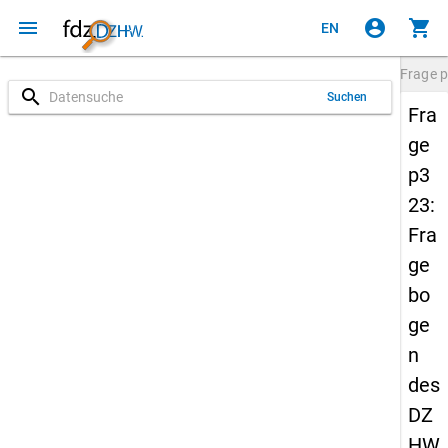
menu
account_circle
shopping_cart
EN
Frage
p
search
Suchen
Fra
ge
p3
23:
Fra
ge
bo
ge
n
des
DZ
HW