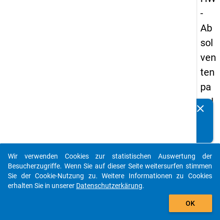
-
Ab
sol
ven
ten
pa
nel
clear
Kennen Sie Publikationen, die auf Basis unserer
s
Datenpakete entstanden sind? Dann teilen Sie uns diese
20
bitte mit...
09
Wir verwenden Cookies zur statistischen Auswertung der
-
auto_stories
Besucherzugriffe. Wenn Sie auf dieser Seite weitersurfen stimmen
drit
Sie der Cookie-Nutzung zu. Weitere Informationen zu Cookies
erhalten Sie in unserer
Datenschutzerkärung
.
te
add_shopping_cart
We
OK
lle,