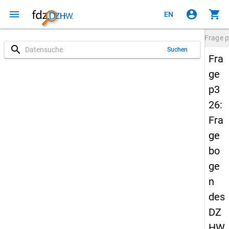
menu
account_circle
shopping_cart
EN
Frage
p
search
Suchen
Fra
ge
p3
26:
Fra
ge
bo
ge
n
des
DZ
HW