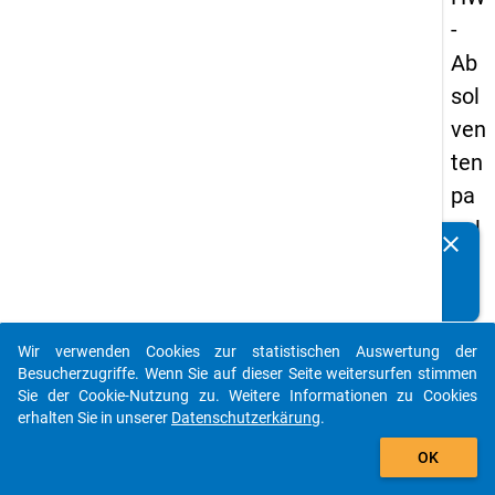
-
Ab
sol
ven
ten
pa
nel
clear
Kennen Sie Publikationen, die auf Basis unserer
s
Datenpakete entstanden sind? Dann teilen Sie uns diese
20
bitte mit...
09
Wir verwenden Cookies zur statistischen Auswertung der
-
auto_stories
Besucherzugriffe. Wenn Sie auf dieser Seite weitersurfen stimmen
drit
Sie der Cookie-Nutzung zu. Weitere Informationen zu Cookies
erhalten Sie in unserer
Datenschutzerkärung
.
te
add_shopping_cart
We
OK
lle,