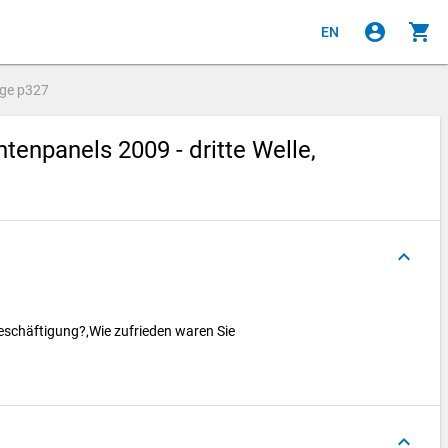
account_circle
shopping_cart
EN
age
p327
npanels 2009 - dritte Welle,
keyboard_arrow_up
 Beschäftigung?,Wie zufrieden waren Sie
keyboard_arrow_up