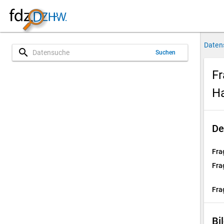
Daten
search
Suchen
Fr
H
De
Fra
Fra
Fra
Bi