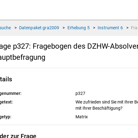
suche
>
Datenpaket
gra2009
>
Erhebung
5
>
Instrument
6
>
Fr
age p327:
Fragebogen des DZHW-Absolvente
auptbefragung
tails
genummer:
p327
getext:
Wie zufrieden sind Sie mit Ihrer
mit Ihrer Beschäftigung?
getyp:
Matrix
lder zur Frage