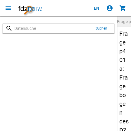
menu
account_circle
shopping_cart
EN
Frage
p
search
Suchen
Fra
ge
p4
01
a:
Fra
ge
bo
ge
n
des
DZ