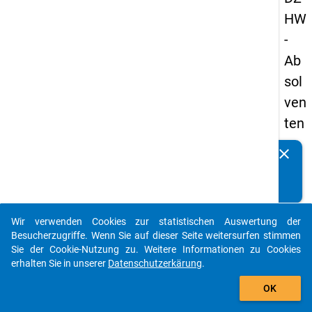
HW
-
Ab
sol
ven
ten
pa
clear
Kennen Sie Publikationen, die auf Basis unserer
nel
Datenpakete entstanden sind? Dann teilen Sie uns diese
s
bitte mit...
20
Wir verwenden Cookies zur statistischen Auswertung der
09
auto_stories
Besucherzugriffe. Wenn Sie auf dieser Seite weitersurfen stimmen
-
Sie der Cookie-Nutzung zu. Weitere Informationen zu Cookies
erhalten Sie in unserer
Datenschutzerkärung
.
drit
add_shopping_cart
te
OK
We