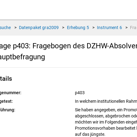
suche
>
Datenpaket
gra2009
>
Erhebung
5
>
Instrument
6
>
Fr
age p403:
Fragebogen des DZHW-Absolvente
auptbefragung
tails
genummer:
p403
getext:
In welchem institutionellen Ra
führung:
Sie haben angegeben, ein Prom
abgeschlossen, abgebrochen ode
möchten wir im Folgenden eingeh
Promotionsvorhaben bearbeitet h
auf das jüngste.