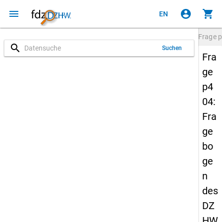
menu
account_circle
shopping_cart
EN
Frage
p
search
Suchen
Fra
ge
p4
04:
Fra
ge
bo
ge
n
des
DZ
HW