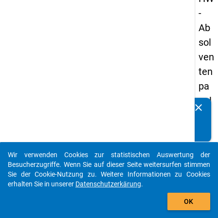
-
Ab
sol
ven
ten
pa
nel
clear
Kennen Sie Publikationen, die auf Basis unserer
s
Datenpakete entstanden sind? Dann teilen Sie uns diese
20
bitte mit...
09
Wir verwenden Cookies zur statistischen Auswertung der
-
auto_stories
Besucherzugriffe. Wenn Sie auf dieser Seite weitersurfen stimmen
drit
Sie der Cookie-Nutzung zu. Weitere Informationen zu Cookies
erhalten Sie in unserer
Datenschutzerkärung
.
te
add_shopping_cart
We
OK
lle,