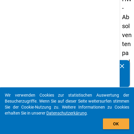
-
Ab
sol
ven
ten
pa
nel
clear
Kennen Sie Publikationen, die auf Basis unserer
s
Datenpakete entstanden sind? Dann teilen Sie uns diese
20
bitte mit...
09
Wir verwenden Cookies zur statistischen Auswertung der
-
auto_stories
Besucherzugriffe. Wenn Sie auf dieser Seite weitersurfen stimmen
drit
Sie der Cookie-Nutzung zu. Weitere Informationen zu Cookies
erhalten Sie in unserer
Datenschutzerkärung
.
te
add_shopping_cart
We
OK
lle,