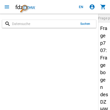
menu
account_circle
shopping_cart
EN
Frage
p
search
Suchen
Fra
ge
p7
07:
Fra
ge
bo
ge
n
des
DZ
HW