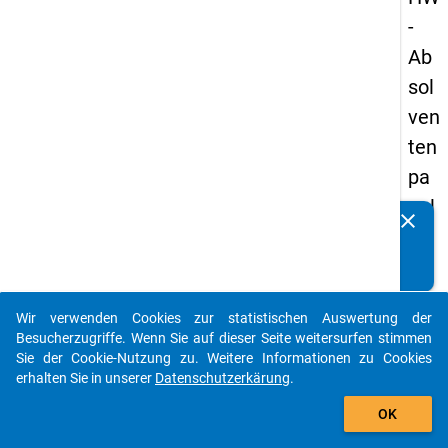
-
Ab
sol
ven
ten
pa
nel
clear
Kennen Sie Publikationen, die auf Basis unserer
s
Datenpakete entstanden sind? Dann teilen Sie uns diese
20
bitte mit...
13
Wir verwenden Cookies zur statistischen Auswertung der
-
auto_stories
Besucherzugriffe. Wenn Sie auf dieser Seite weitersurfen stimmen
ers
Sie der Cookie-Nutzung zu. Weitere Informationen zu Cookies
erhalten Sie in unserer
Datenschutzerkärung
.
te
add_shopping_cart
We
OK
lle