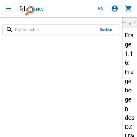
menu
account_circle
shopping_cart
EN
Frage
1
search
Suchen
Fra
ge
1.1
6:
Fra
ge
bo
ge
n
des
DZ
HW