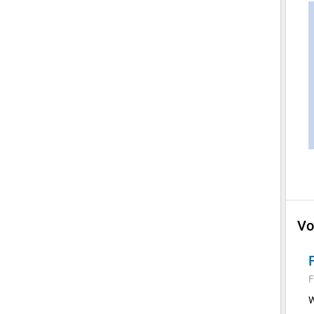
Vo
F
W