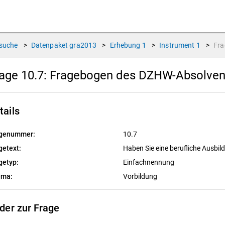
suche
>
Datenpaket
gra2013
>
Erhebung
1
>
Instrument
1
>
Fr
age 10.7:
Fragebogen des DZHW-Absolvent
tails
genummer:
10.7
getext:
Haben Sie eine berufliche Ausbi
getyp:
Einfachnennung
ema:
Vorbildung
lder zur Frage