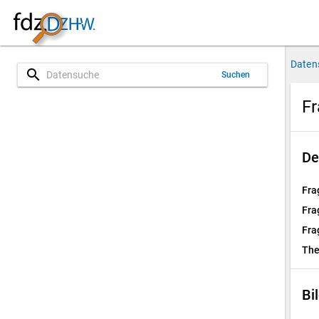
Daten
search
Suchen
Fr
De
Fra
Fra
Fra
Th
Bi