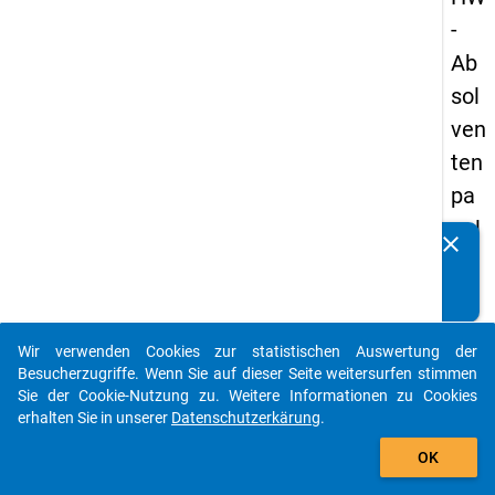
-
Ab
sol
ven
ten
pa
nel
clear
Kennen Sie Publikationen, die auf Basis unserer
s
Datenpakete entstanden sind? Dann teilen Sie uns diese
20
bitte mit...
13
Wir verwenden Cookies zur statistischen Auswertung der
-
auto_stories
Besucherzugriffe. Wenn Sie auf dieser Seite weitersurfen stimmen
ers
Sie der Cookie-Nutzung zu. Weitere Informationen zu Cookies
erhalten Sie in unserer
Datenschutzerkärung
.
te
add_shopping_cart
We
OK
lle