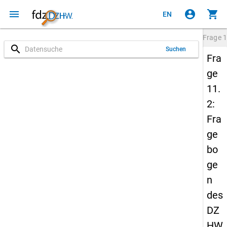
menu
account_circle
shopping_cart
EN
Frage
1
search
Suchen
Fra
ge
11.
2:
Fra
ge
bo
ge
n
des
DZ
HW